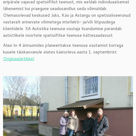
eripärale vajavad spetsiifilist teenust, mis eeldab individuaalsemat
lähenemist kui praegune seadusandlus seda võimaldab.
Olemasolevad keskused Juks, Käo ja Astangu on spetsialiseerunud
vastavalt erinevate võimetega intellekti- ja/või liitpuudega
klientidele. SA Autistika teenuse osutaja lisandumine parandab
autistlikele noortele spetsiifilise teenuse kättesaadavust.
Alasi tn 4 äriruumides planeeritakse teenuse osutamist korraga
kuuele täiskasvanule alates käesoleva aasta 1. septembrist.
Originaalartikkel