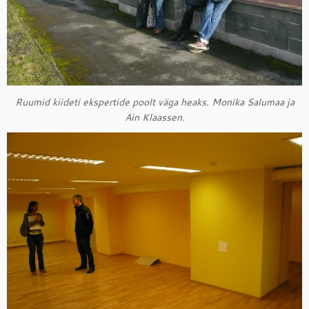
Ruumid kiideti ekspertide poolt väga heaks. Monika Salumaa ja
Ain Klaassen.