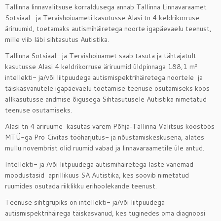
Tallinna linnavalitsuse korraldusega annab Tallinna Linnavaraamet
Sotsiaal- ja Tervishoiuameti kasutusse Alasi tn 4 keldrikorruse
äriruumid, toetamaks autismihäiretega noorte igapäevaelu teenust,
mille viib läbi sihtasutus Autistika.
Tallinna Sotsiaal- ja Tervishoiuamet saab tasuta ja tähtajatult
kasutusse Alasi 4 keldrikorruse äriruumid üldpinnaga 188,1 m²
intellekti- ja/või liitpuudega autismispektrihäiretega noortele ja
täiskasvanutele igapäevaelu toetamise teenuse osutamiseks koos
allkasutusse andmise õigusega Sihtasutusele Autistika nimetatud
teenuse osutamiseks.
Alasi tn 4 äriruume kasutas varem Põhja‑Tallinna Valitsus koostöös
MTÜ-ga Pro Civitas tööharjutus- ja nõustamiskeskusena, alates
mullu novembrist olid ruumid vabad ja linnavaraametile üle antud.
Intellekti- ja /või liitpuudega autismihäiretega laste vanemad
moodustasid aprillikuus SA Autistika, kes soovib nimetatud
ruumides osutada riiklikku erihoolekande teenust.
Teenuse sihtgrupiks on intellekti- ja/või liitpuudega
autismispektrihäirega täiskasvanud, kes tuginedes oma diagnoosi