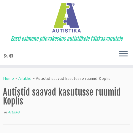
Eesti esimene päevakeskus autistlikele täiskasvanutele
Skip
to
Home
»
Artiklid
»
Autistid saavad kasutusse ruumid Koplis
content
Autistid saavad kasutusse ruumid
Koplis
in
Artiklid