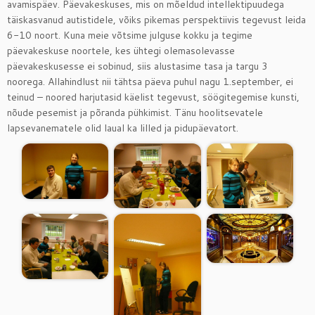
avamispäev. Päevakeskuses, mis on mõeldud intellektipuudega
täiskasvanud autistidele, võiks pikemas perspektiivis tegevust leida
6-10 noort. Kuna meie võtsime julguse kokku ja tegime
päevakeskuse noortele, kes ühtegi olemasolevasse
päevakeskusesse ei sobinud, siis alustasime tasa ja targu 3
noorega. Allahindlust nii tähtsa päeva puhul nagu 1.september, ei
teinud – noored harjutasid käelist tegevust, söögitegemise kunsti,
nõude pesemist ja põranda pühkimist. Tänu hoolitsevatele
lapsevanematele olid laual ka lilled ja pidupäevatort.