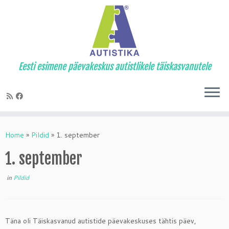
Eesti esimene päevakeskus autistlikele täiskasvanutele
Skip
to
Home
»
Pildid
»
1. september
content
1. september
in
Pildid
Täna oli Täiskasvanud autistide päevakeskuses tähtis päev,